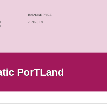
BATANINE PRIČE
I
JEZIK (HR)
A
iatic PorTLand