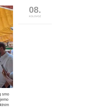
08.
KOLOVOZ
og smo
ujemo
ektnim