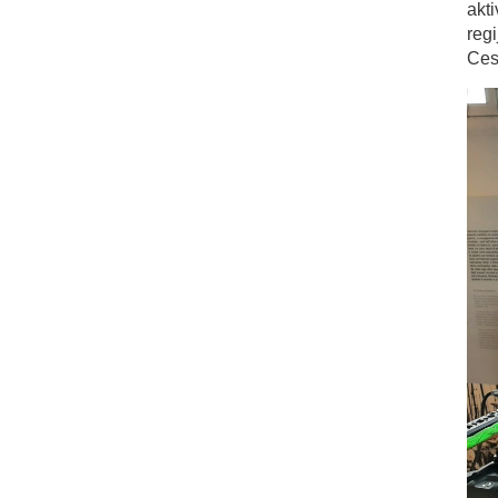
akt
reg
Ces