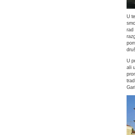
U t
smo
rad 
raz
pom
dru
U pr
ali 
pro
tra
Gari