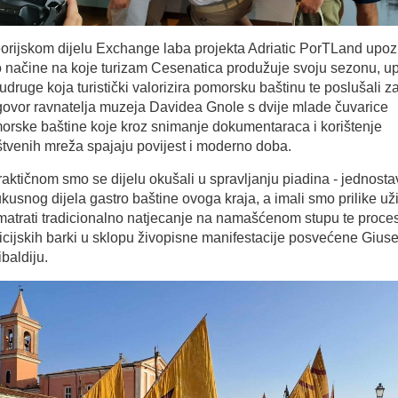
eorijskom dijelu Exchange laba projekta Adriatic PorTLand upoz
 načine na koje turizam Cesenatica produžuje svoju sezonu, up
udruge koja turistički valorizira pomorsku baštinu te poslušali za
govor ravnatelja muzeja Davidea Gnole s dvije mlade čuvarice
orske baštine koje kroz snimanje dokumentaraca i korištenje
štvenih mreža spajaju povijest i moderno doba.
aktičnom smo se dijelu okušali u spravljanju piadina - jednosta
ukusnog dijela gastro baštine ovoga kraja, a imali smo prilike už
matrati tradicionalno natjecanje na namašćenom stupu te proces
dicijskih barki u sklopu živopisne manifestacije posvećene Giu
baldiju.