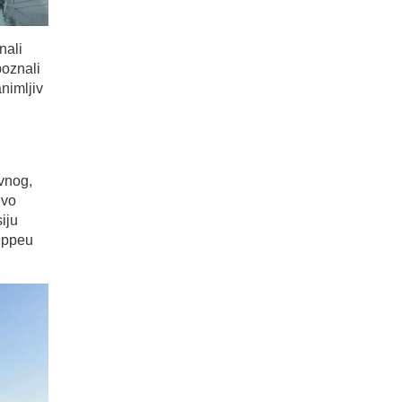
nali
oznali
nimljiv
vnog,
ivo
iju
seppeu