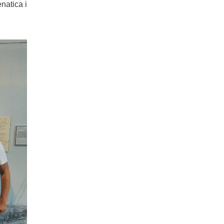
natica i
.