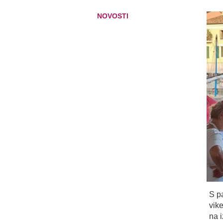
NOVOSTI
S p
vik
na 