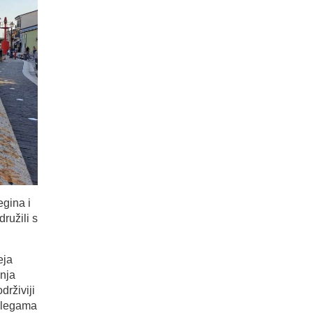
egina i
ružili s
eja
nja
rživiji
kolegama