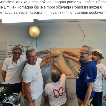
ivnostima kroz koje smo doživjeli bogatu pomorsku baštinu Cese
ije Emilia- Romagna čiji je simbol očuvanja Pomorski muzej u
enaticu sa svojim fascinantnim vanjskim i unutarnjim postavom