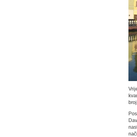
Vrij
kva
bro
Pos
Dav
nas
nači