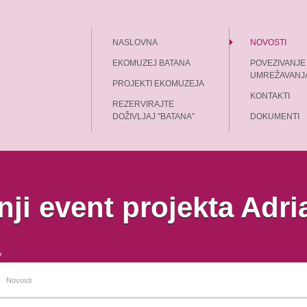
NASLOVNA
NOVOSTI
EKOMUZEJ BATANA
POVEZIVANJE 
UMREŽAVANJ
PROJEKTI EKOMUZEJA
KONTAKTI
REZERVIRAJTE
DOŽIVLJAJ "BATANA"
DOKUMENTI
nji event projekta Adr
Novosti