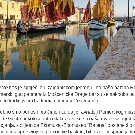
eme nas je spriječilo u zajedničkom jedrenju, no naša batana R
rnerski guc partnera iz Mošćeničke Drage bar su se nakratko pod
jnim tradicijskim barkama u kanalu Cesenatica.
ebno smo ponosni na činjenicu da je ravnatelj Pomorskog muz
ide Gnola nekoliko puta istaknuo kako su naša dvadesetogodiš
tojanja, s ciljem da Ekomuzej-Ecomuseo "Batana" postane što od
n očuvanja rovinjske pomorske baštine, bili uzor i inspiracija 