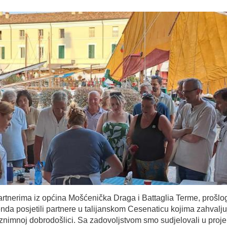
artnerima iz općina Mošćenička Draga i Battaglia Terme, prošl
enda posjetili partnere u talijanskom Cesenaticu kojima zahvalj
iznimnoj dobrodošlici. Sa zadovoljstvom smo sudjelovali u proj