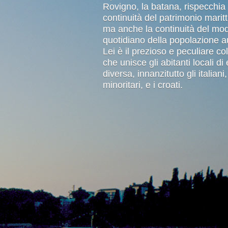
Rovigno, la batana, rispecchia 
asseggiata parte dal Molo
continuità del patrimonio marit
seguire in due direzioni:
ma anche la continuità del mod
la batana e il Piccolo
quotidiano della popolazione a
rso uno dei cantieri,
Lei è il prezioso e peculiare c
 dove si riparano le
che unisce gli abitanti locali di 
rovignesi.
diversa, innanzitutto gli italiani
minoritari, e i croati.