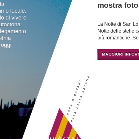
la
mostra foto
a
regata e' stata avviata con lo scopo di
timo locale,
“
mantenere viva la tradizionale navigazione
o di vivere
p
con la vela al terzo o latina, la tecnica
utoctona.
La Notte di San L
p
della sua costruzione e la sua colorazione.
ollegamento
Notte delle stelle 
d
Circa 40 sono le imbarcazioni che
etnia
più romantiche. Sec
g
prendono parte alla Regata, con ospiti e
, oggi
p
partecipanti provenienti dall' Italia
b
settentrionale e Slovenia. Il programma
MAGGIORI INFOR
c
che fa da cornice all'avvenimento celebra
p
in maniera creativa e vivace la cultura
q
tradizionale marinara, la batana rovignese,
“
accompagnato da attivita' rivolte alla
decorazione e creazione di piccoli e grandi
vele, uno spettacolo gastronomico e varie
attivita' per bambini e giovani.