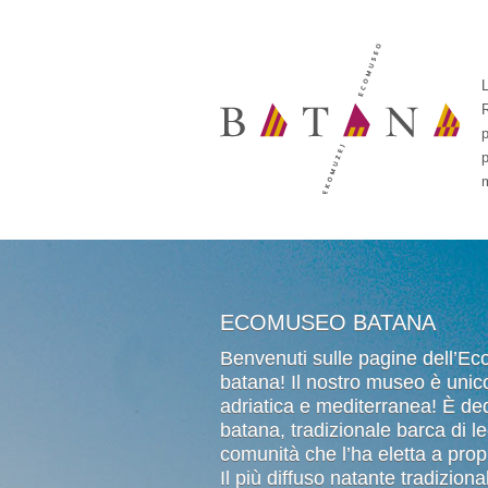
p
p
 LUNGO LA RIVA
ECOMUSEO BATANA
Benvenuti sulle pagine dell’E
batana! Il nostro museo è unico
ngo la riva rovignese
adriatica e mediterranea! È ded
egni distintivi per
batana, tradizionale barca di l
le corde colorate) è
comunità che l’ha eletta a prop
isitatori di fare la
Il più diffuso natante tradiziona
 batane e dei loro