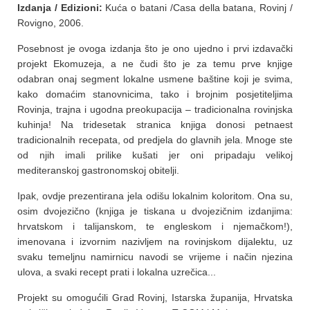
Izdanja / Edizioni:
Kuća o batani /Casa della batana, Rovinj /
Rovigno, 2006.
Posebnost je ovoga izdanja što je ono ujedno i prvi izdavački
projekt Ekomuzeja, a ne čudi što je za temu prve knjige
odabran onaj segment lokalne usmene baštine koji je svima,
kako domaćim stanovnicima, tako i brojnim posjetiteljima
Rovinja, trajna i ugodna preokupacija – tradicionalna rovinjska
kuhinja! Na tridesetak stranica knjiga donosi petnaest
tradicionalnih recepata, od predjela do glavnih jela. Mnoge ste
od njih imali prilike kušati jer oni pripadaju velikoj
mediteranskoj gastronomskoj obitelji.
Ipak, ovdje prezentirana jela odišu lokalnim koloritom. Ona su,
osim dvojezično (knjiga je tiskana u dvojezičnim izdanjima:
hrvatskom i talijanskom, te engleskom i njemačkom!),
imenovana i izvornim nazivljem na rovinjskom dijalektu, uz
svaku temeljnu namirnicu navodi se vrijeme i način njezina
ulova, a svaki recept prati i lokalna uzrečica...
Projekt su omoguć́ili Grad Rovinj, Istarska županija, Hrvatska