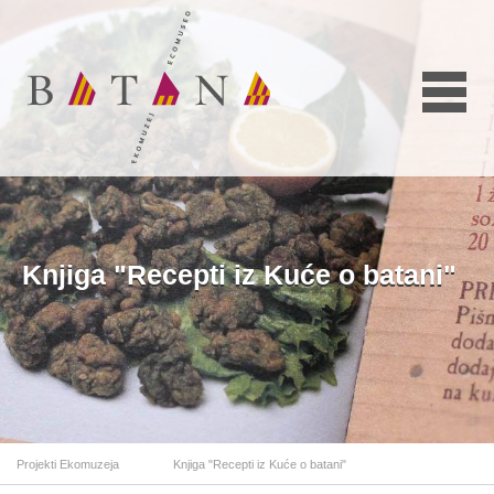
Knjiga "Recepti iz Kuće o batani"
Projekti Ekomuzeja
Knjiga "Recepti iz Kuće o batani"